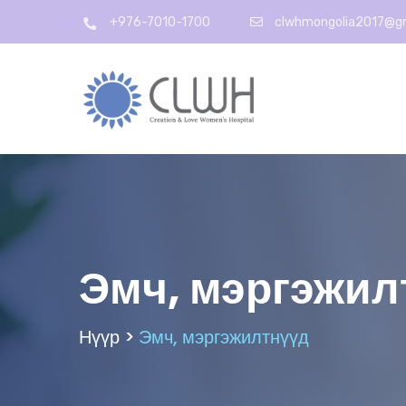
+976-7010-1700
clwhmongolia2017@g
Эмч, мэргэжил
Нүүр >
Эмч, мэргэжилтнүүд