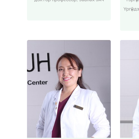
Үргүйд