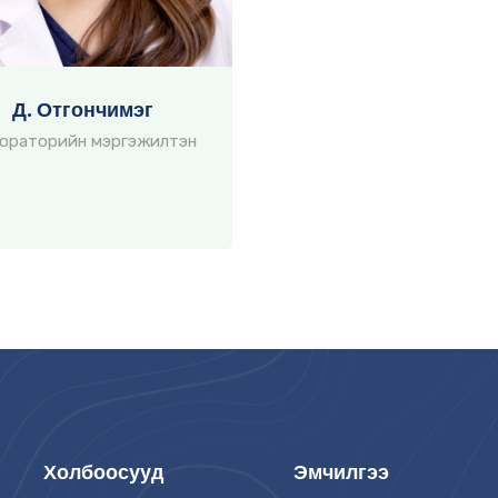
Д. Отгончимэг
ораторийн мэргэжилтэн
Холбоосууд
Эмчилгээ