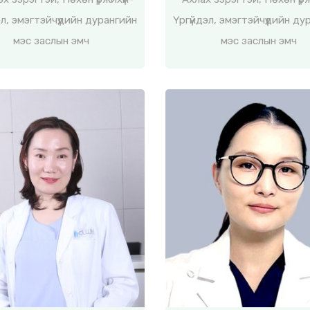
эл, эмэгтэйчүүдийн дурангийн
Үргүйдэл, эмэгтэйчүүдийн ду
мэс заслын эмч
мэс заслын эмч