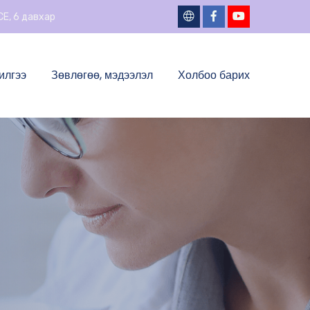
ICE, 6 давхар
илгээ
Зөвлөгөө, мэдээлэл
Холбоо барих