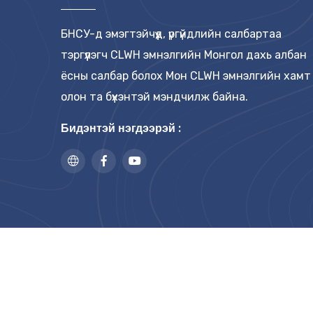
БНСУ-д эмэгтэйчүүд, үргүйдлийн салбартаа
тэргүүлэгч CLWH эмнэлгийн Монгол дахь албан
ёсны салбар болох Мон CLWH эмнэлгийн хамт
олон та бүхэнтэй мэндчилж байна.
Бидэнтэй нэгдээрэй :
© 2026
CLWH
Зохиогчийн эрх хуулиар хамгаа