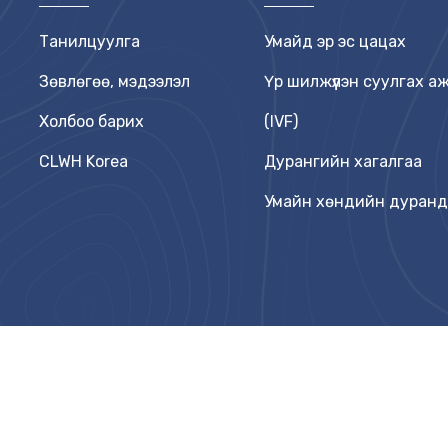
Танилцуулга
Умайд эр эс цацах
Зөвлөгөө, мэдээлэл
Үр шилжүүлэн суулгах а
Холбоо барих
(IVF)
CLWH Korea
Дурангийн хагалгаа
Умайн хөндийн дуран
лагдсан.