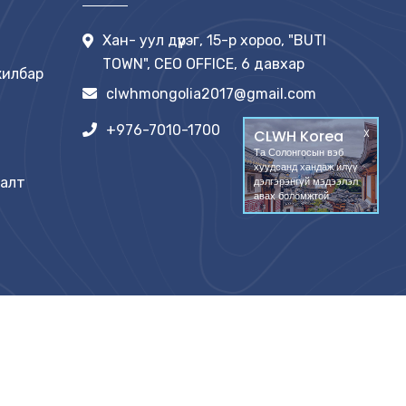
Хан- уул дүүрэг, 15-р хороо, "BUTI
TOWN", CEO OFFICE, 6 давхар
жилбар
clwhmongolia2017@gmail.com
+976-7010-1700
CLWH Korea
X
Та Солонгосын вэб
хуудсанд хандаж илүү
дэлгэрэнгүй мэдээлэл
далт
авах боломжтой