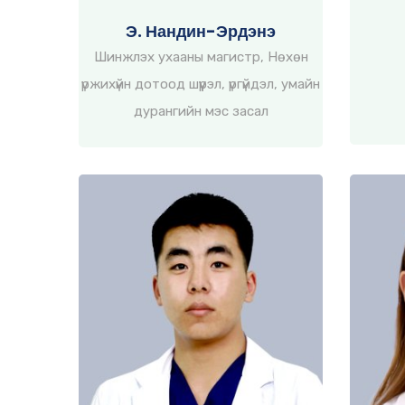
Э. Нандин-Эрдэнэ
Шинжлэх ухааны магистр, Нөхөн
үржихүйн дотоод шүүрэл, үргүйдэл, умайн
дурангийн мэс засал