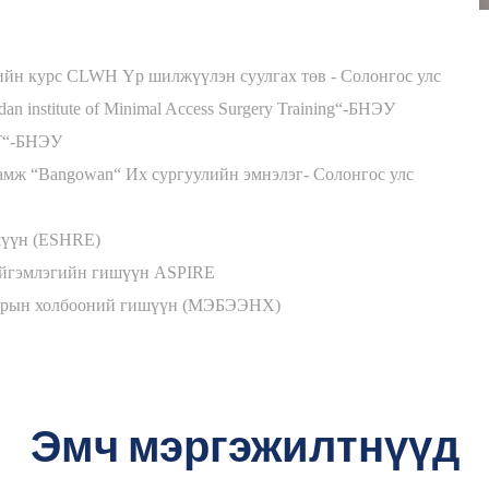
опийн курс CLWH
Ү
р шилж
үү
лэн суулгах т
ө
в - Солонгос улс
n institute of Minimal Access Surgery Training“-БНЭУ
T“-БНЭУ
ламж “Bangowan“ Их сургуулийн эмнэлэг- Солонгос улс
ш
үү
н (ESHRE)
йгэмлэгийн гиш
үү
н ASPIRE
арын холбооний гиш
үү
н (МЭБЭЭНХ)
Эмч мэргэжилтнүүд