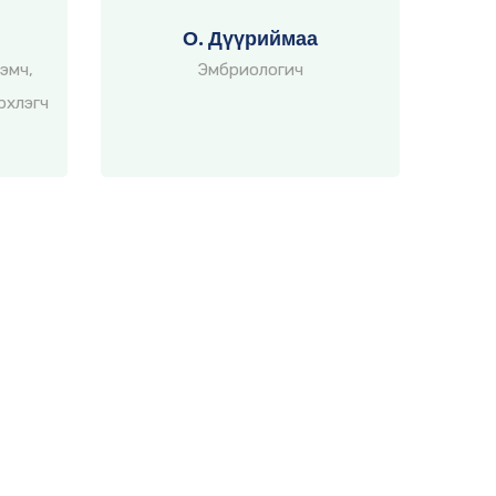
О. Дүүриймаа
эмч,
Эмбриологич
рхлэгч