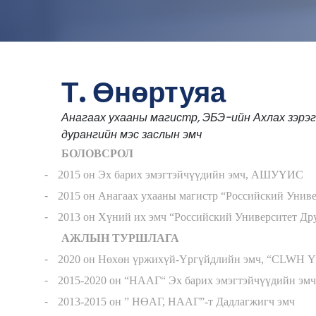
Т. Өнөртуяа
Анагаах ухааны магистр, ЭБЭ-ийн Ахлах зэрэг
дурангийн мэс заслын эмч
БОЛОВСРОЛ
-
2015 он Эх барих эмэгтэйч
үү
дийн эмч, АШУ
Ү
ИС
-
2015 он Анагаах ухааны магистр “Российский Унив
-
2013 он Х
ү
ний их эмч “Российский Университет Др
АЖЛЫН ТУРШЛАГА
-
2020 он Н
ө
х
ө
н
ү
ржих
ү
й-
Ү
рг
ү
йдлийн эмч, “CLWH
Ү
-
2015-2020 он “НААГ“ Эх барих эмэгтэйч
үү
дийн эмч
-
2013-2015 он ” Н
Ө
АГ, НААГ”-т Дадлагжигч эмч