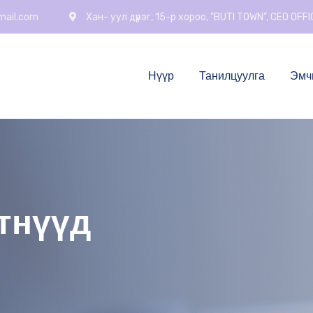
mail.com
Хан- уул дүүрэг, 15-р хороо, "BUTI TOWN", CEO OFF
Нүүр
Танилцуулга
Эмч
тнүүд