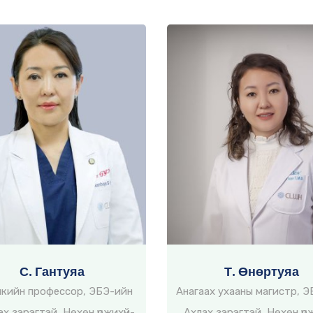
С. Гантуяа
Т. Өнөртуяа
кийн профессор, ЭБЭ-ийн
Анагаах ухааны магистр, 
лэх зэрэгтэй, Нөхөн үржихүй-
Ахлах зэрэгтэй, Нөхөн үрж