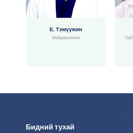
Е. Тэмүүжин
Эмбриологич
Лаб
Бидний тухай