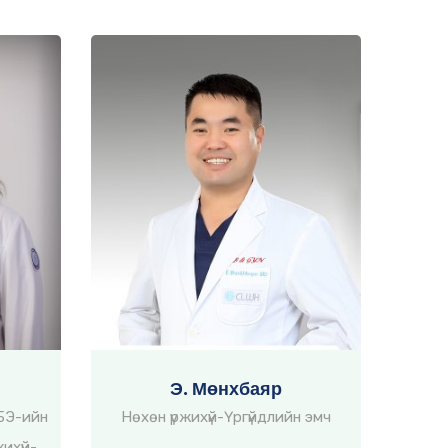
Э. Мөнхбаяр
ЭБЭ-ийн
Нөхөн үржихүй-Үргүйдлийн эмч
ихүй-