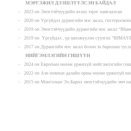
МЭРГЭЖИЛ ДЭЭШЛ
ҮҮ
ЛСЭН БАЙДАЛ
-
2023 он Эмэгтэйч
үү
дийн ахлах зэрэг хамгаалсан
-
2020 он
Ү
рг
ү
йдэл дурангийн мэс засал, гистероск
-
2019 он Эмэгтэйч
үү
дийн дурангийн мэс засал “Bhanda
-
2019 он
Ү
рг
ү
йдэл ,
ү
р шилж
үү
лэн суулгах “BIMAS
-
2017 он Дурангийн мэс засал болон эх барихын тус
НИЙГЭМЛЭГИЙН ГИШ
ҮҮ
Н
-
2024 он Eвропын н
ө
х
ө
н
ү
ржих
ү
й нийгэмлэгийн ги
-
2022 он Ази номхон далайн орны н
ө
х
ө
н
ү
ржих
ү
й ни
-
2015 он Монголын Эх-Барих эмэгтэйч
үү
дийн эмч н