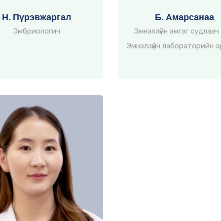
Н. Пүрэвжаргал
Б. Амарсанаа
Эмбриологич
Эмнэлзүйн эмгэг судлаач 
Эмнэлзүйн лабораторийн э