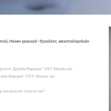
тэй, Нөхөн үржихүй-Үргүйдэл, эмэгтэйчүүдийн
ерситет Дружба Народов“ ОХУ Москва хот
ужба Народов“ ОХУ, Москва хот
р шилж
үү
лэн суулгах т
ө
в”