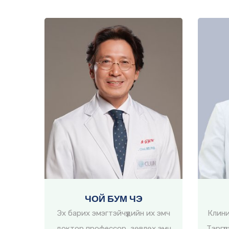
ЧОЙ БУМ ЧЭ
Эх барих эмэгтэйчүүдийн их эмч
Клини
доктор профессор, зөвлөх эмч
Тэргүү