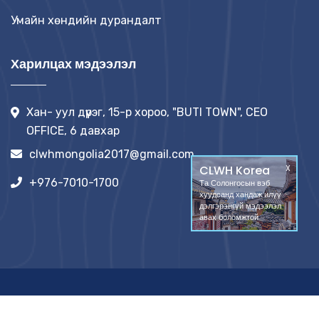
Умайн хөндийн дурандалт
Харилцах мэдээлэл
Хан- уул дүүрэг, 15-р хороо, "BUTI TOWN", CEO
OFFICE, 6 давхар
clwhmongolia2017@gmail.com
CLWH Korea
X
+976-7010-1700
Та Солонгосын вэб
хуудсанд хандаж илүү
дэлгэрэнгүй мэдээлэл
авах боломжтой
© 2026
CLWH
Зохиогчийн эрх хуулиар