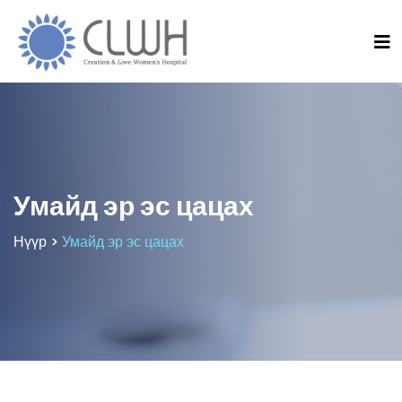
Умайд эр эс цацах
Нүүр >
Умайд эр эс цацах