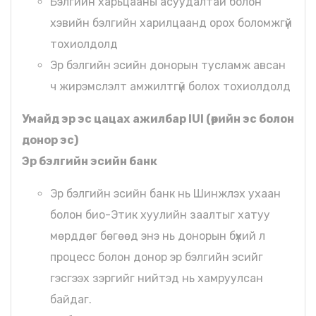
Бэлгийн харьцааны асуудалтай болон
хэвийн бэлгийн харилцаанд орох боломжгүй
тохиолдолд
Эр бэлгийн эсийн донорын тусламж авсан
ч жирэмслэлт амжилтгүй болох тохиолдолд
Умайд эр эс цацах ажилбар IUI (өөрийн эс болон
донор эс)
Эр бэлгийн эсийн банк
Эр бэлгийн эсийн банк нь Шинжлэх ухаан
болон био-Этик хуулийн заалтыг хатуу
мөрддөг бөгөөд энэ нь донорын бүхий л
процесс болон донор эр бэлгийн эсийг
гэсгээх зэргийг нийтэд нь хамруулсан
байдаг.