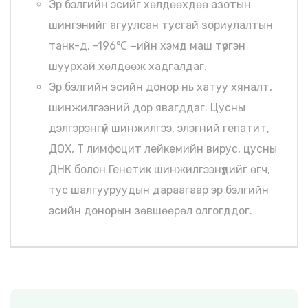
Эр бэлгийн эсийг хөлдөөхдөө азотын
шингэнийг агуулсан тусгай зориулалтын
танк-д, -196℃ −ийн хэмд маш түргэн
шуурхай хөлдөөж хадгалдаг.
Эр бэлгийн эсийн донор нь хатуу хяналт,
шинжилгээний дор явагддаг. Цусны
дэлгэрэнгүй шинжилгээ, элэгний гепатит,
ДОХ, Т лимфоцит лейкемийн вирус, цусны
ДНК болон Генетик шинжилгээнүүдийг өгч,
тус шалгууруудын дараагаар эр бэлгийн
эсийн донорын зөвшөөрөл олгогддог.