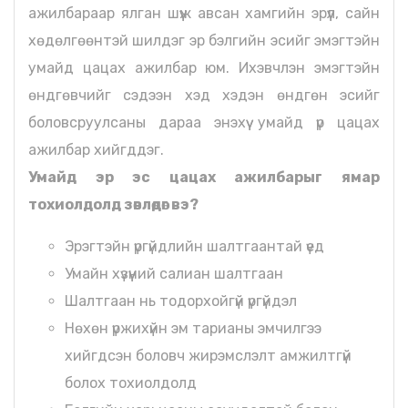
ажилбараар ялган шүүж авсан хамгийн эрүүл, сайн
хөдөлгөөнтэй шилдэг эр бэлгийн эсийг эмэгтэйн
умайд цацах ажилбар юм. Ихэвчлэн эмэгтэйн
өндгөвчийг сэдээн хэд хэдэн өндгөн эсийг
боловсруулсаны дараа энэхүү умайд үр цацах
ажилбар хийгддэг.
Умайд эр эс цацах ажилбарыг ямар
тохиолдолд зөвлөдөг вэ?
Эрэгтэйн үргүйдлийн шалтгаантай үед
Умайн хүзүүний салиан шалтгаан
Шалтгаан нь тодорхойгүй үргүйдэл
Нөхөн үржихүйн эм тарианы эмчилгээ
хийгдсэн боловч жирэмслэлт амжилтгүй
болох тохиолдолд