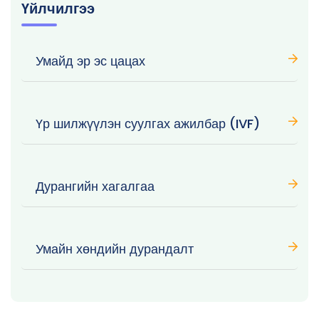
Үйлчилгээ
Умайд эр эс цацах
Үр шилжүүлэн суулгах ажилбар (IVF)
Дурангийн хагалгаа
Умайн хөндийн дурандалт