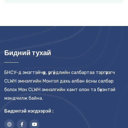
Бидний тухай
БНСУ-д эмэгтэйчүүд, үргүйдлийн салбартаа тэргүүлэгч
CLWH эмнэлгийн Монгол дахь албан ёсны салбар
болох Мон CLWH эмнэлгийн хамт олон та бүхэнтэй
мэндчилж байна.
Бидэнтэй нэгдээрэй :