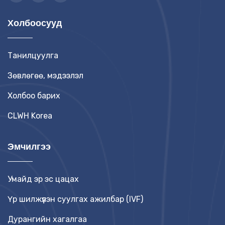
Холбоосууд
Танилцуулга
Зөвлөгөө, мэдээлэл
Холбоо барих
CLWH Korea
Эмчилгээ
Умайд эр эс цацах
Үр шилжүүлэн суулгах ажилбар (IVF)
Дурангийн хагалгаа