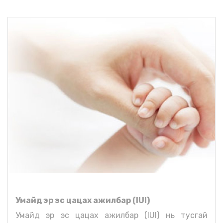
Умайд эр эс цацах ажилбар (IUI)
Умайд эр эс цацах ажилбар (IUI) нь тусгай