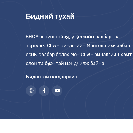
Бидний тухай
БНСУ-д эмэгтэйчүүд, үргүйдлийн салбартаа
тэргүүлэгч CLWH эмнэлгийн Монгол дахь албан
ёсны салбар болох Мон CLWH эмнэлгийн хамт
олон та бүхэнтэй мэндчилж байна.
Бидэнтэй нэгдээрэй :