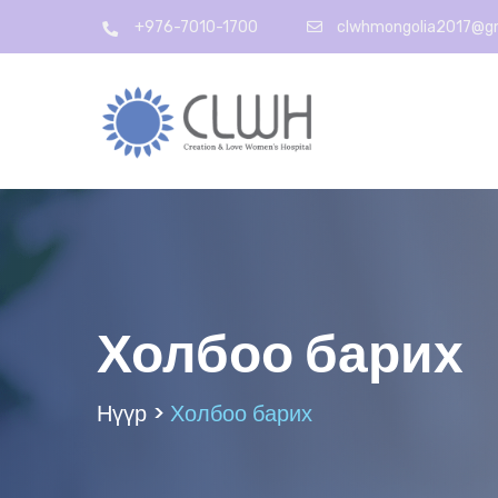
+976-7010-1700
clwhmongolia2017@g
Холбоо барих
Нүүр >
Холбоо барих