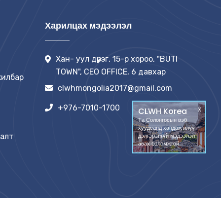
Харилцах мэдээлэл
Хан- уул дүүрэг, 15-р хороо, "BUTI
TOWN", CEO OFFICE, 6 давхар
жилбар
clwhmongolia2017@gmail.com
+976-7010-1700
CLWH Korea
X
Та Солонгосын вэб
хуудсанд хандаж илүү
дэлгэрэнгүй мэдээлэл
далт
авах боломжтой