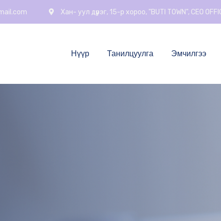
mail.com
Хан- уул дүүрэг, 15-р хороо, "BUTI TOWN", CEO OFF
Нүүр
Танилцуулга
Эмчилгээ