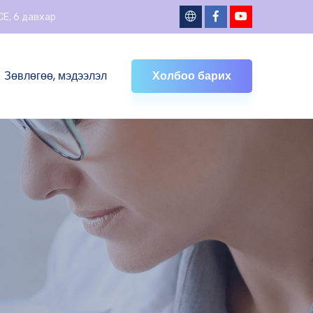
ICE, 6 давхар
Зөвлөгөө, мэдээлэл
Холбоо барих