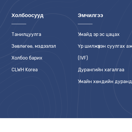
Холбоосууд
Эмчилгээ
Танилцуулга
Умайд эр эс цацах
Зөвлөгөө, мэдээлэл
Үр шилжүүлэн суулгах а
Холбоо барих
(IVF)
CLWH Korea
Дурангийн хагалгаа
Умайн хөндийн дуран