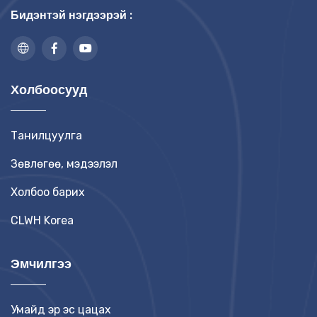
Бидэнтэй нэгдээрэй :
Холбоосууд
Танилцуулга
Зөвлөгөө, мэдээлэл
Холбоо барих
CLWH Korea
Эмчилгээ
Умайд эр эс цацах