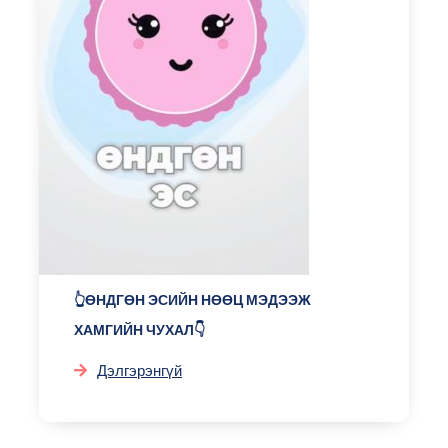
👆ӨНДГӨН ЭСИЙН НӨӨЦ МЭДЭЭЖ
ХАМГИЙН ЧУХАЛ👇
Дэлгэрэнгүй