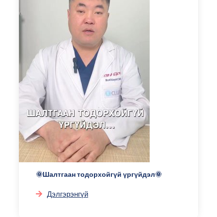
🌞Шалтгаан тодорхойгүй үргүйдэл🌞
Дэлгэрэнгүй