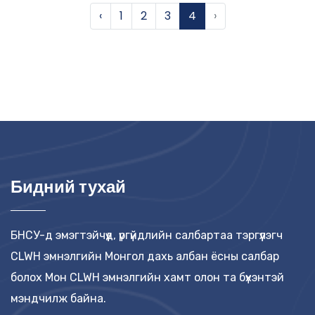
‹
1
2
3
4
›
Бидний тухай
БНСУ-д эмэгтэйчүүд, үргүйдлийн салбартаа тэргүүлэгч
CLWH эмнэлгийн Монгол дахь албан ёсны салбар
болох Мон CLWH эмнэлгийн хамт олон та бүхэнтэй
мэндчилж байна.