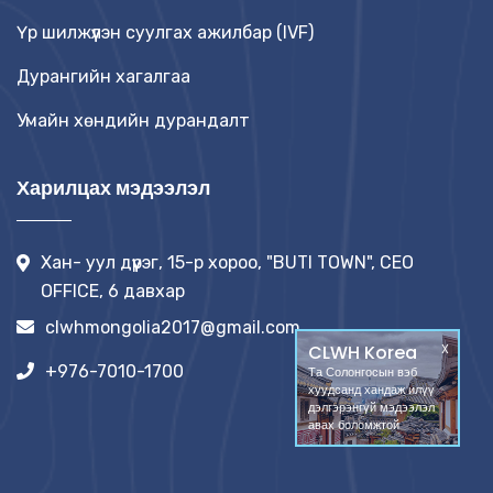
Үр шилжүүлэн суулгах ажилбар (IVF)
Дурангийн хагалгаа
Умайн хөндийн дурандалт
Харилцах мэдээлэл
Хан- уул дүүрэг, 15-р хороо, "BUTI TOWN", CEO
OFFICE, 6 давхар
clwhmongolia2017@gmail.com
CLWH Korea
X
+976-7010-1700
Та Солонгосын вэб
хуудсанд хандаж илүү
дэлгэрэнгүй мэдээлэл
авах боломжтой