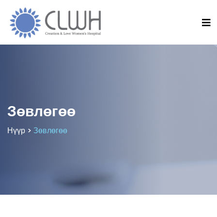
Зөвлөгөө
Нүүр >
Зөвлөгөө