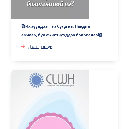
🥰Ихрүүддээ, гэр бүлд нь, Нандиа
эмчдээ, бүх ажилтнууддаа баярлалаа🥰
Дэлгэрэнгүй